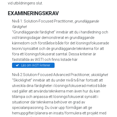
vid utbildningens slut.
EXAMINERINGSKRAV
Nivå 1: Solution-Focused Practitioner,
grundläggande
färdighet
“Grundläggande färdighet” innebär att du i handledning och
vid träningsdagar demonstrerat en grundläggande
kännedom och förståelse både för det lösningsfokuserade
teorin/synsättet och de grundläggande teknikerna för att
föra ett lösningsfokuserat samtal. Dessa kriterier är
fastställda av IASTI och finns listade här
Läs om IASTI kriterier
Nivå 2:Solution-Focused Advanced Practitioner,
skicklighet
“Skicklighet” innebär att du under nivå två har fortsatt att
utveckla dina färdigheter i lösningsfokuserad metod både
vad gäller att använda teknikerna men även hur du kan
tillämpa och anpassa ett lösningsfokuserat synsätt i
situationer där teknikerna behöver en grad av
specialanpassning. Du övar upp förmågan att ge
hemuppgifter/planera en insats/formulera ett projekt med