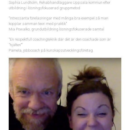
Sophia Lundholm, Rehabhandläggare Uppsala kommun efter
utbildning i lösningsfokuserad gruppmetod
"Intressanta föreläsningar med många bra exempel så man
kopplar samman teori med praktik"
Mia Powalko, grundutbildning lösningsfokuserade samtal
"En respektfull coachingteknik där det är den coachade som är
"hjälten""
Pamela, jobbcoach på kunskapsutvecklingsföretag.