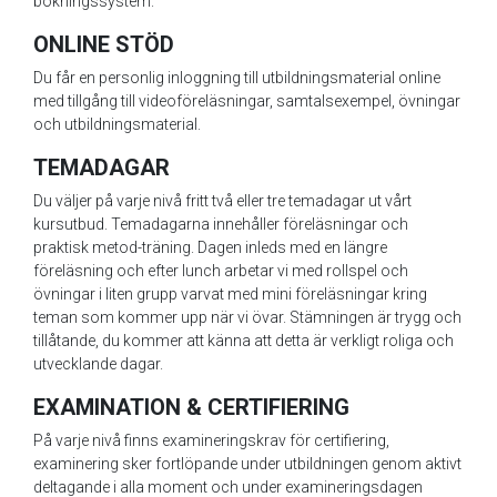
bokningssystem.
ONLINE STÖD
Du får en personlig inloggning till utbildningsmaterial online
med tillgång till videoföreläsningar, samtalsexempel, övningar
och utbildningsmaterial.
TEMADAGAR
Du väljer på varje nivå fritt två eller tre temadagar ut vårt
kursutbud. Temadagarna innehåller föreläsningar och
praktisk metod-träning. Dagen inleds med en längre
föreläsning och efter lunch arbetar vi med rollspel och
övningar i liten grupp varvat med mini föreläsningar kring
teman som kommer upp när vi övar. Stämningen är trygg och
tillåtande, du kommer att känna att detta är verkligt roliga och
utvecklande dagar.
EXAMINATION & CERTIFIERING
På varje nivå finns examineringskrav för certifiering,
examinering sker fortlöpande under utbildningen genom aktivt
deltagande i alla moment och under examineringsdagen