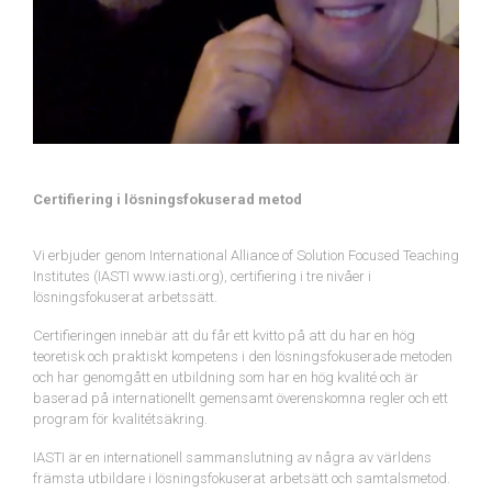
Certifiering i lösningsfokuserad metod
Vi erbjuder genom International Alliance of Solution Focused Teaching
Institutes (IASTI www.iasti.org), certifiering i tre nivåer i
lösningsfokuserat arbetssätt.
Certifieringen innebär att du får ett kvitto på att du har en hög
teoretisk och praktiskt kompetens i den lösningsfokuserade metoden
och har genomgått en utbildning som har en hög kvalité och är
baserad på internationellt gemensamt överenskomna regler och ett
program för kvalitétsäkring.
IASTI är en internationell sammanslutning av några av världens
främsta utbildare i lösningsfokuserat arbetsätt och samtalsmetod.