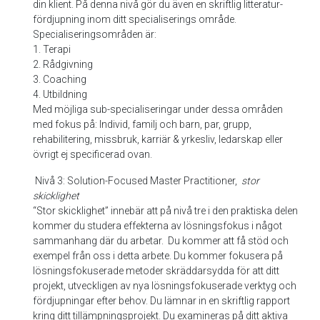
din klient. På denna nivå gör du även en skriftlig litteratur-
fördjupning inom ditt specialiserings område.
Specialiseringsområden är:
1. Terapi
2. Rådgivning
3. Coaching
4. Utbildning
Med möjliga sub-specialiseringar under dessa områden
med fokus på: Individ, familj och barn, par, grupp,
rehabilitering, missbruk, karriär & yrkesliv, ledarskap eller
övrigt ej specificerad ovan.
Nivå 3: Solution-Focused Master Practitioner,
stor
skicklighet
“Stor skicklighet” innebär att på nivå tre i den praktiska delen
kommer du studera effekterna av lösningsfokus i något
sammanhang där du arbetar. Du kommer att få stöd och
exempel från oss i detta arbete. Du kommer fokusera på
lösningsfokuserade metoder skräddarsydda för att ditt
projekt, utveckligen av nya lösningsfokuserade verktyg och
fördjupningar efter behov. Du lämnar in en skriftlig rapport
kring ditt tillämpningsprojekt. Du examineras på ditt aktiva