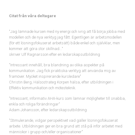
Citat från våra deltagare
"Jag lämnade kursen med ny energi och ivrig att få börja jobba med
modellen och de nya verktyg jag fått. Egentligen är arbetsmodellen
(för ett lösningsfokuserat arbetsätt) både enkel och självklar, men
kommer att göra stor skillnad..."
skriver Ulf Ragnarsson efter en ledarskapsutbildning
"Intressant innehåll, bra blandning av olika aspekter på
kommunikation. Jag fick praktiska verktyg att använda mig av
framöver. Mycket inspirerande kursledare"
Christin Berg, Hälsostrateg Korpen hälsa, efter utbildningen i
Effektiv kommunikation och mötesteknik.
"Intressant, informativ AHA-kurs som lämnar möjligheter till snabba,
enkla och roliga förändringar"
Adam Johansson, efter ledarskapsutbildning
"Stimulerande, vidgar perspektivet vad gäller lösningsfokuserat
arbete. Utbildningen ger en bra grund att stå på inför arbetet med
människor i grupp och/eller organisationer"