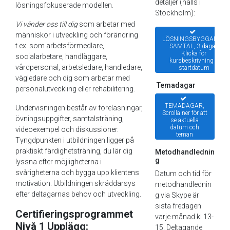
detaljer (hålls i
lösningsfokuserade modellen.
Stockholm):
Vi vänder oss till dig
som arbetar med
människor i utveckling och förändring
LÖSNINGSBYGGANDE
t.ex. som arbetsförmedlare,
SAMTAL, 3 dagar,
Klicka för
socialarbetare, handläggare,
kursbeskrivning &
vårdpersonal, arbetsledare, handledare,
startdatum
vägledare och dig som arbetar med
Temadagar
personalutveckling eller rehabilitering.
TEMADAGAR,
Undervisningen består av föreläsningar,
Scrolla ner för att
övningsuppgifter, samtalsträning,
se aktuella
datum och
videoexempel och diskussioner.
teman
Tyngdpunkten i utbildningen ligger på
praktiskt färdighetsträning, du lär dig
Metodhandlednin
g
lyssna efter möjligheterna i
svårigheterna och bygga upp klientens
Datum och tid för
motivation. Utbildningen skräddarsys
metodhandlednin
efter deltagarnas behov och utveckling.
g via Skype är
sista fredagen
Certifieringsprogrammet
varje månad kl 13-
Nivå 1 Upplägg:
15. Deltagande