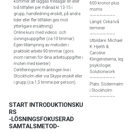
kommer att läggas fredagar en eller
600 kronor plus
två tillfällen per månad kl 13-15 i
moms
grupp, handledning enskilt, på andra
———————–
tider eller fler tillfällen ges mot
Längd: Cirka två
ytterligare ersättning)
terminer
Online kurs med videos och
———————–
övningsuppgifter (ca 10 timmar)
Utbildare: Michael
Egen tillämpning av metoden i
K. Hjerth &
praktiskt arbete 90 timmar (görs
Caroline
inom ramen för dina arbetsuppgifter i
Klingenstierna, leg
möten med klienter)
psykologer,
Certifieringsmöte antingen live i
Solutionwork
Stockholm eller via Skype enskilt eller
———————–
i grupp (ca 1,5 timme per person).
Plats: Södermalm
i Stockholm
———————–
START INTRODUKTIONSKU
RS
-LÖSNINGSFOKUSERAD
SAMTALSMETOD-