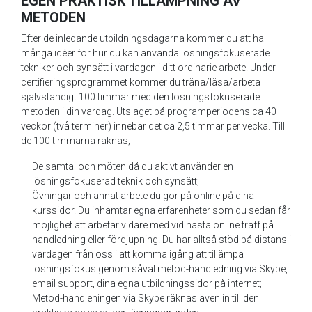
EGEN PRAKTISK TILLÄMPNING AV
METODEN
Efter de inledande utbildningsdagarna kommer du att ha
många idéer för hur du kan använda lösningsfokuserade
tekniker och synsätt i vardagen i ditt ordinarie arbete. Under
certifieringsprogrammet kommer du träna/läsa/arbeta
självständigt 100 timmar med den lösningsfokuserade
metoden i din vardag. Utslaget på programperiodens ca 40
veckor (två terminer) innebär det ca 2,5 timmar per vecka. Till
de 100 timmarna räknas;
De samtal och möten då du aktivt använder en
lösningsfokuserad teknik och synsätt;
Övningar och annat arbete du gör på online på dina
kurssidor. Du inhämtar egna erfarenheter som du sedan får
möjlighet att arbetar vidare med vid nästa online träff på
handledning eller fördjupning. Du har alltså stöd på distans i
vardagen från oss i att komma igång att tillämpa
lösningsfokus genom såväl metod-handledning via Skype,
email support, dina egna utbildningssidor på internet;
Metod-handleningen via Skype räknas även in till den