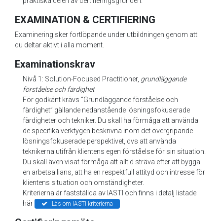
praktiska delen av certifieringsgrunden.
EXAMINATION & CERTIFIERING
Examinering sker fortlöpande under utbildningen genom att
du deltar aktivt i alla moment.
Examinationskrav
Nivå 1: Solution-Focused Practitioner,
grundläggande
förståelse och färdighet
För godkänt krävs “Grundläggande förståelse och
färdighet” gällande nedanstående lösningsfokuserade
färdigheter och tekniker. Du skall ha förmåga att använda
de specifika verktygen beskrivna inom det övergripande
lösningsfokuserade perspektivet, dvs att använda
teknikerna utifrån klientens egen förståelse för sin situation.
Du skall även visat förmåga att alltid sträva efter att bygga
en arbetsallians, att ha en respektfull attityd och intresse för
klientens situation och omständigheter.
Kriterierna är fastställda av IASTI och finns i detalj listade
här
Läs om IASTI kriterierna