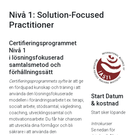
Nivå 1: Solution-Focused
Practitioner
Certifieringsprogrammet
Nivå 1
i lösningsfokuserad
samtalsmetod och
förhållningssätt
Certifieringsprogrammets syfte
är att ge
en fördjupad kunskap och träning i att
använda den lösningsfokuserade
Start Datum
modellen i förändringsarbete t.ex. terapi,
& kostnad
socialt arbete, stödsamtal, vägledning,
Start sker löpande
coaching, utvecklingssamtal och
motivationsarbete. Du får här chansen
Introkurser
att utveckla dina förmågor och bli
Se nedan för
säkrare i att använda den