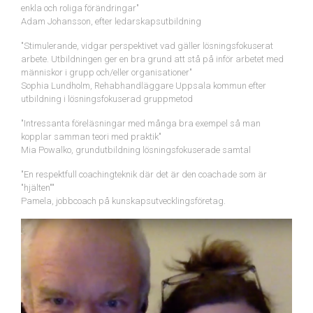
enkla och roliga förändringar"
Adam Johansson, efter ledarskapsutbildning
"Stimulerande, vidgar perspektivet vad gäller lösningsfokuserat
arbete. Utbildningen ger en bra grund att stå på inför arbetet med
människor i grupp och/eller organisationer"
Sophia Lundholm, Rehabhandläggare Uppsala kommun efter
utbildning i lösningsfokuserad gruppmetod
"Intressanta föreläsningar med många bra exempel så man
kopplar samman teori med praktik"
Mia Powalko, grundutbildning lösningsfokuserade samtal
"En respektfull coachingteknik där det är den coachade som är
"hjälten""
Pamela, jobbcoach på kunskapsutvecklingsföretag.