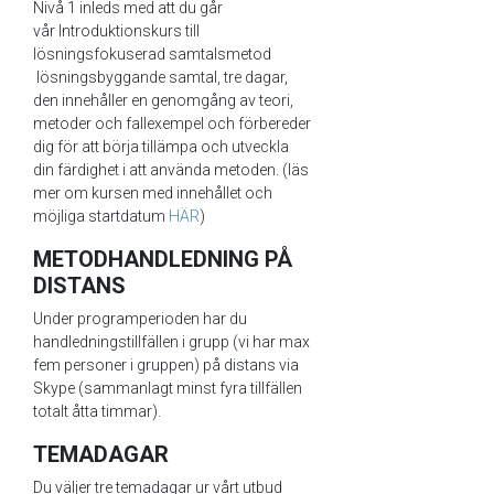
Nivå 1 inleds med att du går
vår Introduktionskurs till
lösningsfokuserad samtalsmetod
lösningsbyggande samtal, tre dagar,
den innehåller en genomgång av teori,
metoder och fallexempel och förbereder
dig för att börja tillämpa och utveckla
din färdighet i att använda metoden. (läs
mer om kursen med innehållet och
möjliga startdatum
HÄR
)
METODHANDLEDNING PÅ
DISTANS
Under programperioden har du
handledningstillfällen i grupp (vi har max
fem personer i gruppen) på distans via
Skype (sammanlagt minst fyra tillfällen
totalt åtta timmar).
TEMADAGAR
Du väljer tre temadagar ur vårt utbud