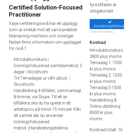
fyra tillfällen är
Certified Solution-Focused
obligatoriskt.
Practitioner
Varje certifieringsnivå har ett upplägg
Anmälningsformulär
som är inriktat mot att varva praktisk
———————-
tillämpning med teori och övningar.
Nedan finns information om upplägget
Kostnad
för nivå 1:
Introduktionskurs:
3800 plus moms
Introduktionskurs i
Temadag 1: 1500
lösningsfokuserad samtalsmetod, 3
kr plus moms
dagar i Stockholm
Temadag 2: 1500
Tre Temadagar ur vårt utbud, i
kr plus moms
Stockholm
Temadag 3:1500
Handledning 4 tillfällen, sammanlagt
kr plus moms
8 timmar, via Skype. Till ett av
Handledning &
tillfällena ska du ha spelat in ett
Online utbildning:
arbetsprov på minst 15 minuter från
8300 kr plus
ett samtal där du använder
moms
lösningsfokuserad
metod. (Handledningstiderna
Kostnad totalt: 16