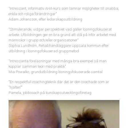
"Intressant, informativ AHA-kurs som lämnar möjligheter till snabba,
enkla och roliga förändringar"
Adam Johansson, efter ledarskapsutbildning
"Stimulerande, vidgar perspektivet vad gäller lösningsfokuserat
arbete. Utbildningen ger en bra grund att stå på inför arbetet med
människor i grupp och/eller organisationer"
Sophia Lundholm, Rehabhandläggare Uppsala kommun efter
utbildning i lösningsfokuserad gruppmetod
"Intressanta föreläsningar med många bra exempel så man
kopplar samman teori med praktik"
Mia Powalko, grundutbildning lösningsfokuserade samtal
"En respektfull coachingteknik där det är den coachade som är
"hjälten""
Pamela, jobbcoach på kunskapsutvecklingsföretag.