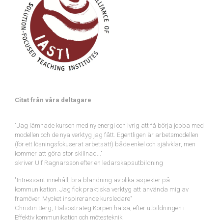
Citat från våra deltagare
"Jag lämnade kursen med ny energi och ivrig att få börja jobba med
modellen och de nya verktyg jag fått. Egentligen är arbetsmodellen
(för ett lösningsfokuserat arbetsätt) både enkel och självklar, men
kommer att göra stor skillnad..."
skriver Ulf Ragnarsson efter en ledarskapsutbildning
"Intressant innehåll, bra blandning av olika aspekter på
kommunikation. Jag fick praktiska verktyg att använda mig av
framöver. Mycket inspirerande kursledare"
Christin Berg, Hälsostrateg Korpen hälsa, efter utbildningen i
Effektiv kommunikation och mötesteknik.