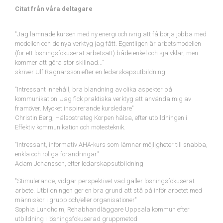
Citat från våra deltagare
"Jag lämnade kursen med ny energi och ivrig att få börja jobba med
modellen och de nya verktyg jag fått. Egentligen är arbetsmodellen
(för ett lösningsfokuserat arbetsätt) både enkel och självklar, men
kommer att göra stor skillnad..."
skriver Ulf Ragnarsson efter en ledarskapsutbildning
"Intressant innehåll, bra blandning av olika aspekter på
kommunikation. Jag fick praktiska verktyg att använda mig av
framöver. Mycket inspirerande kursledare"
Christin Berg, Hälsostrateg Korpen hälsa, efter utbildningen i
Effektiv kommunikation och mötesteknik.
"Intressant, informativ AHA-kurs som lämnar möjligheter till snabba,
enkla och roliga förändringar"
Adam Johansson, efter ledarskapsutbildning
"Stimulerande, vidgar perspektivet vad gäller lösningsfokuserat
arbete. Utbildningen ger en bra grund att stå på inför arbetet med
människor i grupp och/eller organisationer"
Sophia Lundholm, Rehabhandläggare Uppsala kommun efter
utbildning i lösningsfokuserad gruppmetod