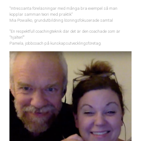
"Intressanta föreläsningar med många bra exempel så man
kopplar samman teori med praktik"
Mia Powalko, grundutbildning lösningsfokuserade samtal
"En respektfull coachingteknik där det är den coachade som är
"hjälten""
Pamela, jobbcoach på kunskapsutvecklingsföretag.