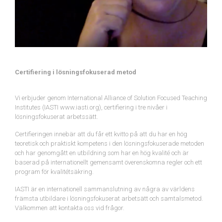
Certifiering i lösningsfokuserad metod
Vi erbjuder genom International Alliance of Solution Focused Teaching
Institutes (IASTI www.iasti.org), certifiering i tre nivåer i
lösningsfokuserat arbetssätt.
Certifieringen innebär att du får ett kvitto på att du har en hög
teoretisk och praktiskt kompetens i den lösningsfokuserade metoden
och har genomgått en utbildning som har en hög kvalité och är
baserad på internationellt gemensamt överenskomna regler och ett
program för kvalitétsäkring.
IASTI är en internationell sammanslutning av några av världens
främsta utbildare i lösningsfokuserat arbetsätt och samtalsmetod.
Välkommen att kontakta oss vid frågor.