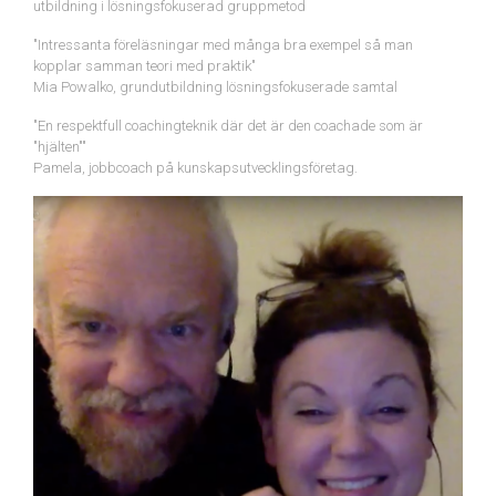
utbildning i lösningsfokuserad gruppmetod
"Intressanta föreläsningar med många bra exempel så man
kopplar samman teori med praktik"
Mia Powalko, grundutbildning lösningsfokuserade samtal
"En respektfull coachingteknik där det är den coachade som är
"hjälten""
Pamela, jobbcoach på kunskapsutvecklingsföretag.