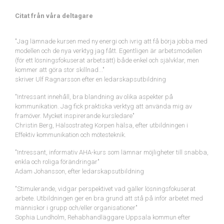
Citat från våra deltagare
"Jag lämnade kursen med ny energi och ivrig att få börja jobba med
modellen och de nya verktyg jag fått. Egentligen är arbetsmodellen
(för ett lösningsfokuserat arbetsätt) både enkel och självklar, men
kommer att göra stor skillnad..."
skriver Ulf Ragnarsson efter en ledarskapsutbildning
"Intressant innehåll, bra blandning av olika aspekter på
kommunikation. Jag fick praktiska verktyg att använda mig av
framöver. Mycket inspirerande kursledare"
Christin Berg, Hälsostrateg Korpen hälsa, efter utbildningen i
Effektiv kommunikation och mötesteknik.
"Intressant, informativ AHA-kurs som lämnar möjligheter till snabba,
enkla och roliga förändringar"
Adam Johansson, efter ledarskapsutbildning
"Stimulerande, vidgar perspektivet vad gäller lösningsfokuserat
arbete. Utbildningen ger en bra grund att stå på inför arbetet med
människor i grupp och/eller organisationer"
Sophia Lundholm, Rehabhandläggare Uppsala kommun efter