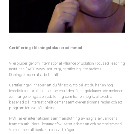
Certifiering i lösningsfokuserad metod
Vi erbjuder genom International Alliance of Solution Focused Teaching
Institutes (IASTI www.iasti.org), certifiering i tre nivåer i
lösningsfokuserat arbetssätt.
Certifieringen innebär att du får ett kvitto på att du har en hög
teoretisk och praktiskt kompetens i den lösningsfokuserade metoden
och har genomgått en utbildning som har en hög kvalité och är
baserad på internationellt gemensamt överenskomna regler och ett
program för kvalitétsäkring.
IASTI är en internationell sammanslutning av några av världens
främsta utbildare i lösningsfokuserat arbetsätt och samtalsmetod.
Välkommen att kontakta oss vid frågor.