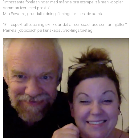
"Intressanta föreläsningar med många bra exempel så man kopplar
samman teori med praktik"
Mia Powalko, grundutbildning lösningsfokuserade samtal
"En respektfull coachingteknik där det är den coachade som är "hjälten""
Pamela, jobbcoach på kunskapsutvecklingsföretag.