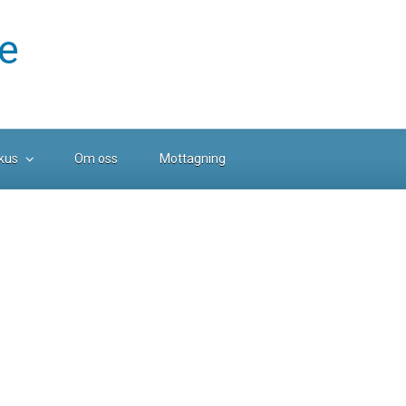
te
kus
Om oss
Mottagning