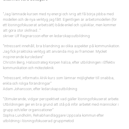
"Jag lämnade kursen med ny energi och ivrig att få börja jobba med
modellen och de nya verktyg jag fått. Egentligen är arbetsmodellen (för
ett lösningsfokuserat arbetsätt) både enkel och självklar, men kommer
att göra stor skillnad..."
skriver Ulf Ragnarsson efter en ledarskapsutbildning
"Intressant innehåll, bra blandning av olika aspekter på kommunikation.
Jag fick praktiska verktyg att använda mig av framöver. Mycket
inspirerande kursledare"
Christin Berg, Hälsostrateg Korpen hälsa, efter utbildningen i Effektiv
kommunikation och mötesteknik.
"Intressant, informativ AHA-kurs som lämnar möjligheter till snabba,
enkla och roliga förändringar"
Adam Johansson, efter ledarskapsutbildning
"Stimulerande, vidgar perspektivet vad gäller lösningsfokuserat arbete.
Utbildningen ger en bra grund att stå på inför arbetet med människor i
grupp och/eller organisationer"
Sophia Lundholm, Rehabhandläggare Uppsala kommun efter
utbildning i lösningsfokuserad gruppmetod