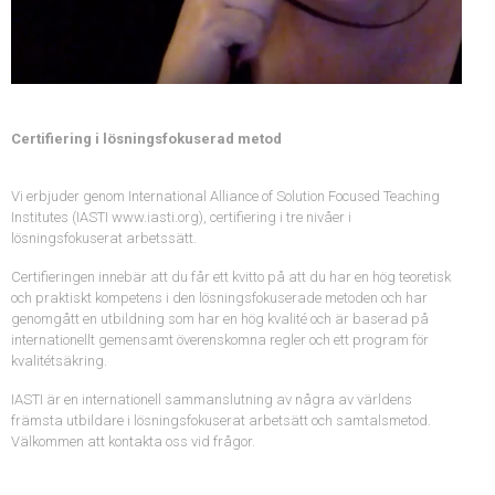
Certifiering i lösningsfokuserad metod
Vi erbjuder genom International Alliance of Solution Focused Teaching
Institutes (IASTI www.iasti.org), certifiering i tre nivåer i
lösningsfokuserat arbetssätt.
Certifieringen innebär att du får ett kvitto på att du har en hög teoretisk
och praktiskt kompetens i den lösningsfokuserade metoden och har
genomgått en utbildning som har en hög kvalité och är baserad på
internationellt gemensamt överenskomna regler och ett program för
kvalitétsäkring.
IASTI är en internationell sammanslutning av några av världens
främsta utbildare i lösningsfokuserat arbetsätt och samtalsmetod.
Välkommen att kontakta oss vid frågor.